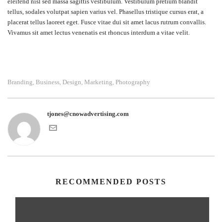
eleifend nisl sed massa sagittis vestibulum. Vestibulum pretium blandit
tellus, sodales volutpat sapien varius vel. Phasellus tristique cursus erat, a
placerat tellus laoreet eget. Fusce vitae dui sit amet lacus rutrum convallis.
Vivamus sit amet lectus venenatis est rhoncus interdum a vitae velit.
Branding
Business
Design
Marketing
Photography
,
,
,
,
tjones@cnowadvertising.com
RECOMMENDED POSTS