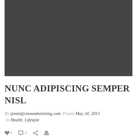
NUNC ADIPISCING SEMPER
NISL
By
tjones@cnowadvertising.com
Posted
May 24, 2013
In
Health
,
Lifestyle
0
0