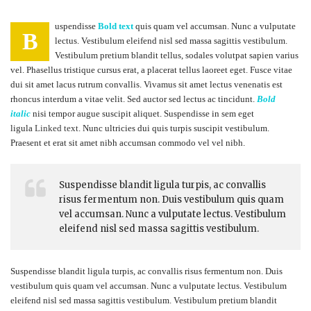
uspendisse
Bold text
quis quam vel accumsan. Nunc a vulputate
B
lectus. Vestibulum eleifend nisl sed massa sagittis vestibulum.
Vestibulum pretium blandit tellus, sodales volutpat sapien varius
vel. Phasellus tristique cursus erat, a placerat tellus laoreet eget. Fusce vitae
dui sit amet lacus rutrum convallis. Vivamus sit amet lectus venenatis est
rhoncus interdum a vitae velit. Sed auctor sed lectus ac tincidunt.
Bold
italic
nisi tempor augue suscipit aliquet. Suspendisse in sem eget
ligula
Linked text
. Nunc ultricies dui quis turpis suscipit vestibulum.
Praesent et erat sit amet nibh accumsan commodo vel vel nibh.
Suspendisse blandit ligula turpis, ac convallis
risus fermentum non. Duis vestibulum quis quam
vel accumsan. Nunc a vulputate lectus. Vestibulum
eleifend nisl sed massa sagittis vestibulum.
Suspendisse blandit ligula turpis, ac convallis risus fermentum non. Duis
vestibulum quis quam vel accumsan. Nunc a vulputate lectus. Vestibulum
eleifend nisl sed massa sagittis vestibulum. Vestibulum pretium blandit