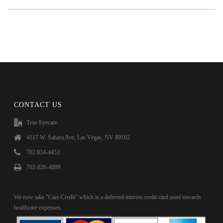
CONTACT US
True Eyecare
4517 W. Sahara Ave, Las Vegas, NV 89102
702 834-4453
702-826-4889
We now take "Care Credit" which is a deferred interest credit card used towards
healthcare expenses.